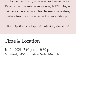
Chaque mardi soir, vous êtes les bienvenues à
l'endroit le plus intime au monde, le P'tit Bar, où
Ariana vous chanterait les chansons françaises,
québecoises, mondiales, américaines et bien plus!
Participation au chapeau! Voluntary donation!
Time & Location
Jul 21, 2026, 7:00 p.m. – 9:30 p.m.
Montréal, 3451 R. Saint-Denis, Montréal
Other dates
Tue, Aug 11, 8:00 p.m.
Tue, Aug 18, 8:00 p.m.
Tue, Aug 25, 8:00 p.m.
View all 5 dates