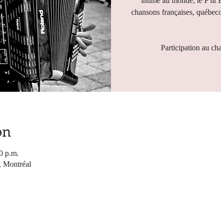
intime au monde, le P'tit 
chansons françaises, québeco
Participation au ch
on
0 p.m.
, Montréal