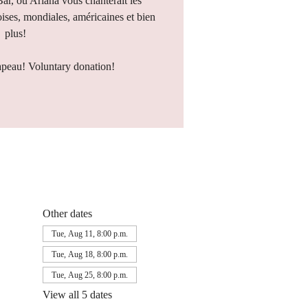
Bar, où Ariana vous chanterait les
ises, mondiales, américaines et bien
plus!
apeau! Voluntary donation!
Other dates
Tue, Aug 11, 8:00 p.m.
Tue, Aug 18, 8:00 p.m.
Tue, Aug 25, 8:00 p.m.
View all 5 dates