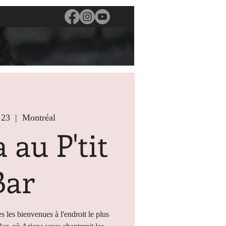
 23
  |  
Montréal
 au P'tit
Bar
s les bienvenues à l'endroit le plus