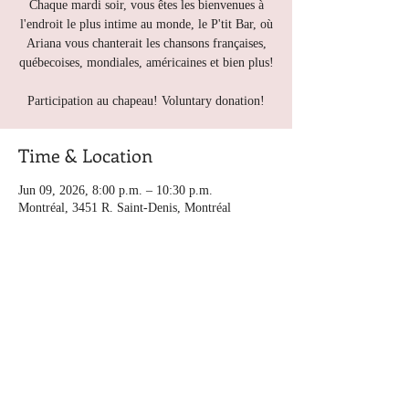
Chaque mardi soir, vous êtes les bienvenues à
l'endroit le plus intime au monde, le P'tit Bar, où
Ariana vous chanterait les chansons françaises,
québecoises, mondiales, américaines et bien plus!
Participation au chapeau! Voluntary donation!
Time & Location
Jun 09, 2026, 8:00 p.m. – 10:30 p.m.
Montréal, 3451 R. Saint-Denis, Montréal
Other dates
Tue, Aug 11, 8:00 p.m.
Tue, Aug 18, 8:00 p.m.
Tue, Aug 25, 8:00 p.m.
View all 5 dates