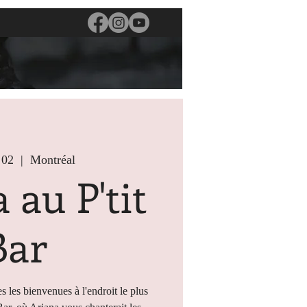
 02
  |  
Montréal
 au P'tit
Bar
s les bienvenues à l'endroit le plus