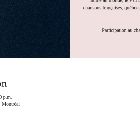
intime au monde, le P'tit 
chansons françaises, québeco
Participation au ch
on
0 p.m.
, Montréal