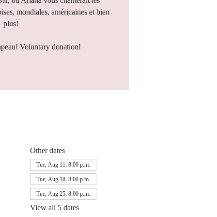
Bar, où Ariana vous chanterait les
ises, mondiales, américaines et bien
plus!
apeau! Voluntary donation!
Other dates
Tue, Aug 11, 8:00 p.m.
Tue, Aug 18, 8:00 p.m.
Tue, Aug 25, 8:00 p.m.
View all 5 dates