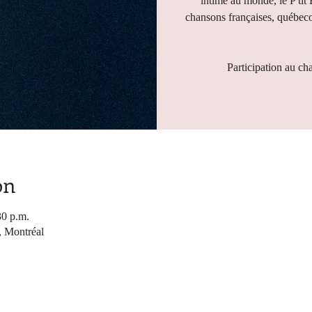
intime au monde, le P'tit
chansons françaises, québeco
Participation au ch
on
30 p.m.
, Montréal