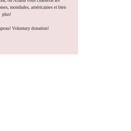
 Bar, où Ariana vous chanterai les
ises, mondiales, américaines et bien
plus!
apeau! Voluntary donation!