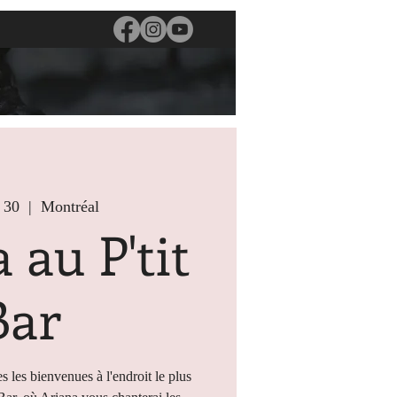
 30
  |  
Montréal
 au P'tit
Bar
s les bienvenues à l'endroit le plus