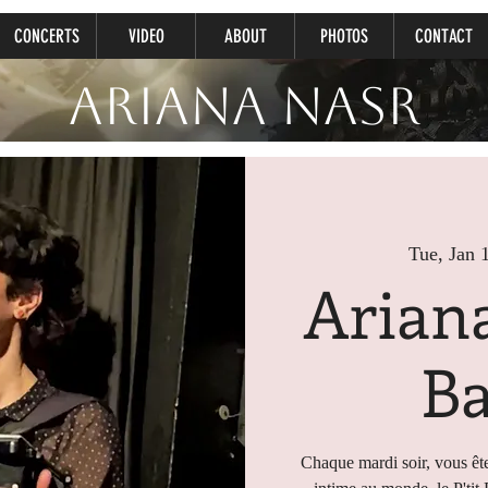
CONCERTS
VIDEO
ABOUT
PHOTOS
CONTACT
Ariana Nasr
Tue, Jan 
Ariana
Ba
Chaque mardi soir, vous ête