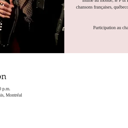
intime au monde, le P'tit
chansons françaises, québeco
Participation au ch
on
0 p.m.
nis, Montréal