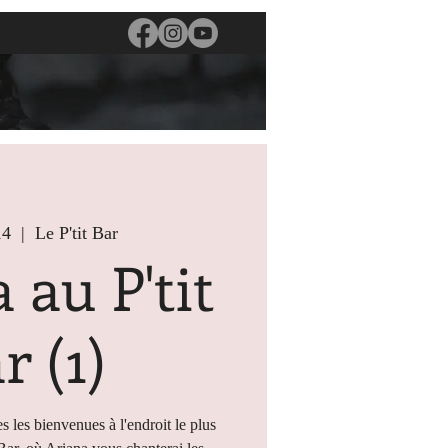
14
  |  
Le P'tit Bar
 au P'tit
r (1)
s les bienvenues à l'endroit le plus