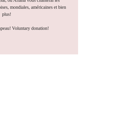
 Bar, où Ariana vous chanterai les
ises, mondiales, américaines et bien
plus!
apeau! Voluntary donation!