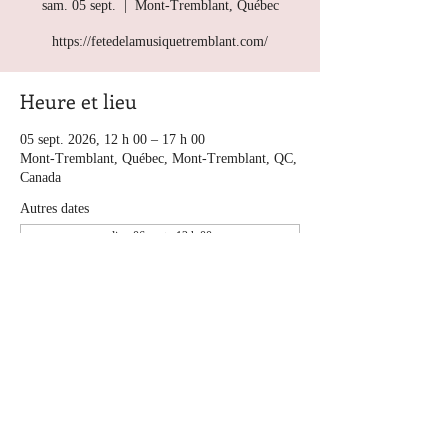
sam. 05 sept.
  |  
Mont-Tremblant, Québec
https://fetedelamusiquetremblant.com/
Heure et lieu
05 sept. 2026, 12 h 00 – 17 h 00
Mont-Tremblant, Québec, Mont-Tremblant, QC,
Canada
Autres dates
dim. 06 sept., 12 h 00
À propos de l'événement
https://fetedelamusiquetremblant.com/