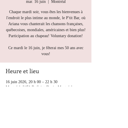
mar. 16 juin
  |  
Montréal
Chaque mardi soir, vous êtes les bienvenues à
l'endroit le plus intime au monde, le P'tit Bar, où
Ariana vous chanterait les chansons françaises,
québecoises, mondiales, américaines et bien plus!
Participation au chapeau! Voluntary donation!
Ce mardi le 16 juin, je fêterai mes 50 ans avec
vous!
Heure et lieu
16 juin 2026, 20 h 00 – 22 h 30
Montréal, 3451 R. Saint-Denis, Montréal
Autres dates
mar. 11 août, 20 h 00
mar. 18 août, 20 h 00
mar. 25 août, 20 h 00
Voir toutes les 5 dates