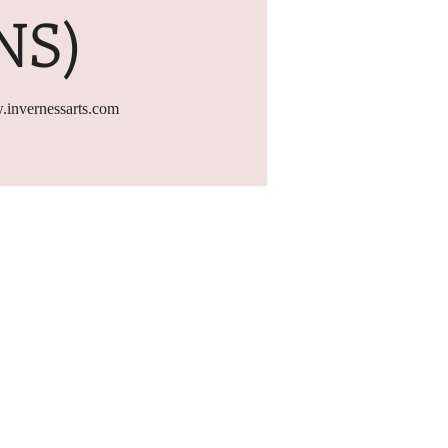
NS)
.invernessarts.com