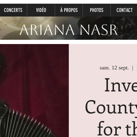
CONCERTS
VIDÉO
À PROPOS
PHOTOS
CONTACT
Ariana Nasr
sam. 12 sept.
  |  
Inv
Count
for t