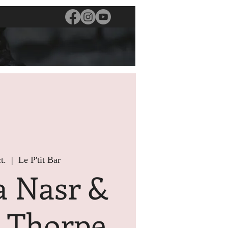
t.
  |  
Le P'tit Bar
a Nasr &
s Thorpe