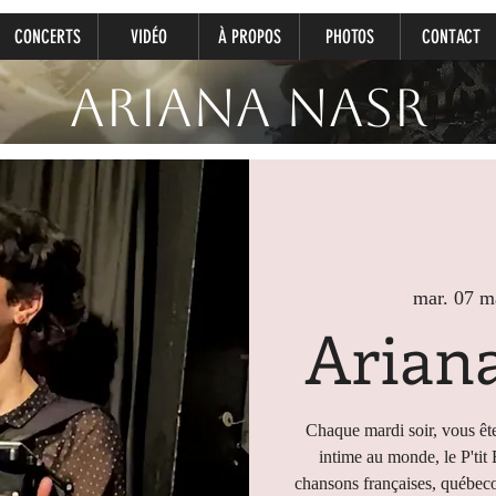
CONCERTS
VIDÉO
À PROPOS
PHOTOS
CONTACT
Ariana Nasr
mar. 07 m
Ariana
Chaque mardi soir, vous ête
intime au monde, le P'tit
chansons françaises, québeco