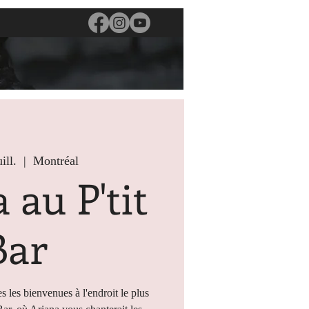
ill.
  |  
Montréal
 au P'tit
Bar
s les bienvenues à l'endroit le plus