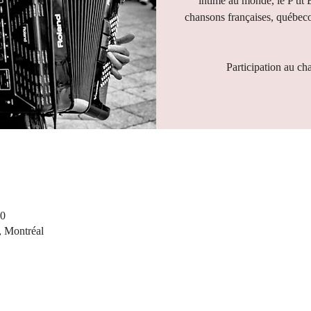
intime au monde, le P'tit 
chansons françaises, québeco
Participation au ch
30
, Montréal