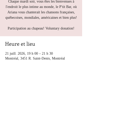
Chaque mardi soir, vous êtes les bienvenues à
l'endroit le plus intime au monde, le P'tit Bar, où
Ariana vous chanterait les chansons françaises,
québecoises, mondiales, américaines et bien plus!
Participation au chapeau! Voluntary donation!
Heure et lieu
21 juill. 2026, 19 h 00 – 21 h 30
Montréal, 3451 R. Saint-Denis, Montréal
Autres dates
mar. 11 août, 20 h 00
mar. 18 août, 20 h 00
mar. 25 août, 20 h 00
Voir toutes les 5 dates