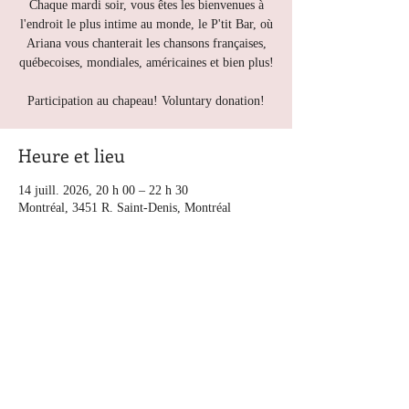
Chaque mardi soir, vous êtes les bienvenues à
l'endroit le plus intime au monde, le P'tit Bar, où
Ariana vous chanterait les chansons françaises,
québecoises, mondiales, américaines et bien plus!
Participation au chapeau! Voluntary donation!
Heure et lieu
14 juill. 2026, 20 h 00 – 22 h 30
Montréal, 3451 R. Saint-Denis, Montréal
Autres dates
mar. 11 août, 20 h 00
mar. 18 août, 20 h 00
mar. 25 août, 20 h 00
Voir toutes les 5 dates