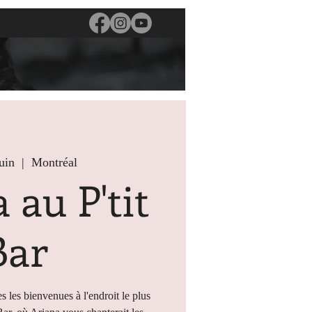
uin
  |  
Montréal
 au P'tit
Bar
s les bienvenues à l'endroit le plus