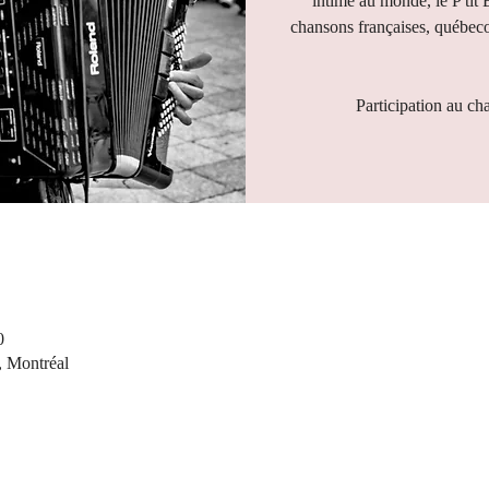
intime au monde, le P'tit 
chansons françaises, québeco
Participation au ch
0
, Montréal