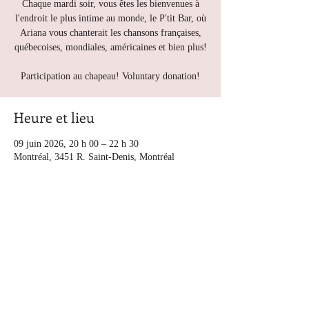
Chaque mardi soir, vous êtes les bienvenues à
l'endroit le plus intime au monde, le P'tit Bar, où
Ariana vous chanterait les chansons françaises,
québecoises, mondiales, américaines et bien plus!
Participation au chapeau! Voluntary donation!
Heure et lieu
09 juin 2026, 20 h 00 – 22 h 30
Montréal, 3451 R. Saint-Denis, Montréal
Autres dates
mar. 11 août, 20 h 00
mar. 18 août, 20 h 00
mar. 25 août, 20 h 00
Voir toutes les 5 dates