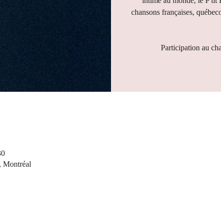
intime au monde, le P'tit
chansons françaises, québeco
Participation au ch
30
, Montréal