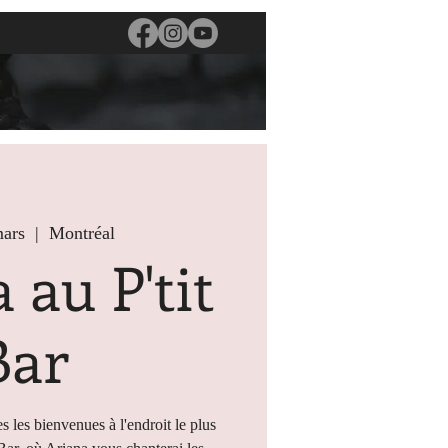
mars
  |  
Montréal
 au P'tit
Bar
s les bienvenues à l'endroit le plus