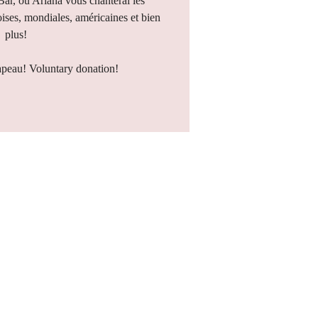
 Bar, où Ariana vous chanterai les
ises, mondiales, américaines et bien
plus!
apeau! Voluntary donation!