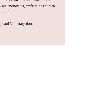
 Bar, où Ariana vous chanterai les
ises, mondiales, américaines et bien
plus!
apeau! Voluntary donation!