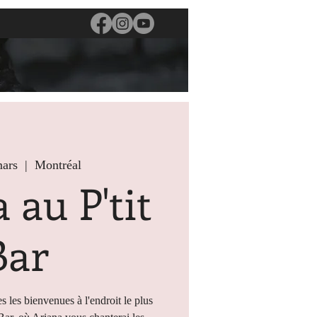
mars
  |  
Montréal
 au P'tit
Bar
s les bienvenues à l'endroit le plus