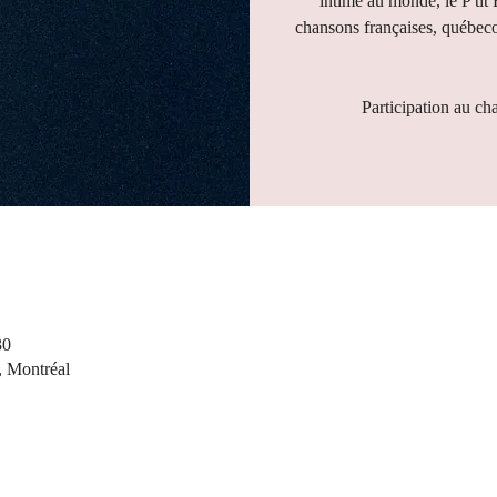
intime au monde, le P'tit
chansons françaises, québeco
Participation au ch
30
, Montréal