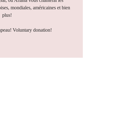
 Bar, où Ariana vous chanterai les
ises, mondiales, américaines et bien
plus!
apeau! Voluntary donation!