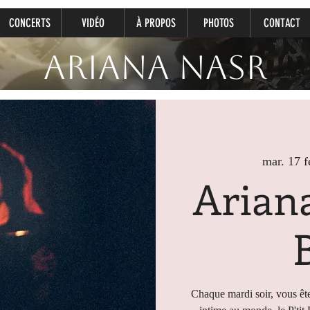
CONCERTS
VIDÉO
À PROPOS
PHOTOS
CONTACT
Ariana Nasr
mar. 17 f
Ariana
Chaque mardi soir, vous ête