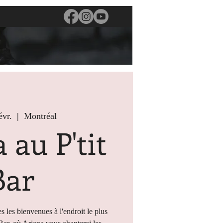
évr.
  |  
Montréal
 au P'tit
Bar
s les bienvenues à l'endroit le plus