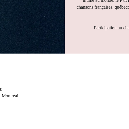
intime au monde, le P'tit
chansons françaises, québeco
Participation au ch
30
, Montréal