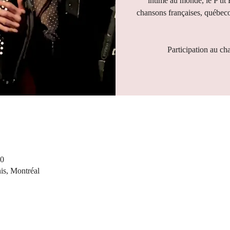
intime au monde, le P'tit
chansons françaises, québeco
Participation au ch
00
nis, Montréal