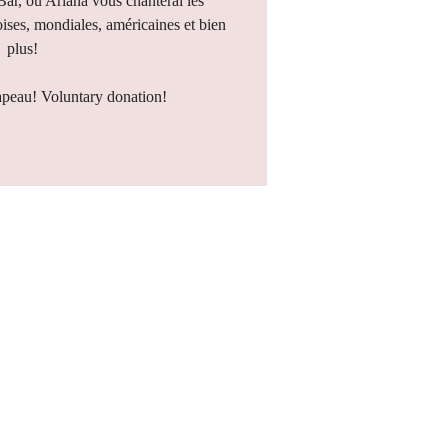
 Bar, où Ariana vous chanterai les
ises, mondiales, américaines et bien
plus!
apeau! Voluntary donation!