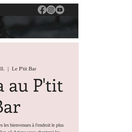
ll.
  |  
Le P'tit Bar
 au P'tit
Bar
s les bienvenues à l'endroit le plus