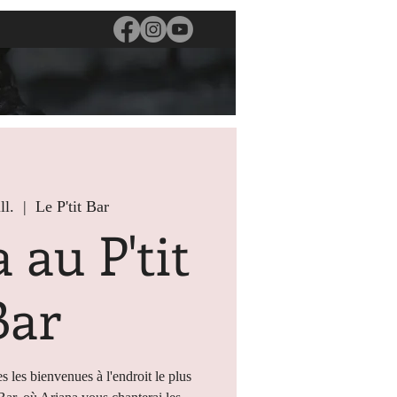
ll.
  |  
Le P'tit Bar
 au P'tit
Bar
s les bienvenues à l'endroit le plus