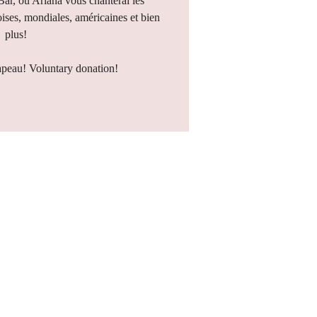
 Bar, où Ariana vous chanterai les
ises, mondiales, américaines et bien
plus!
apeau! Voluntary donation!