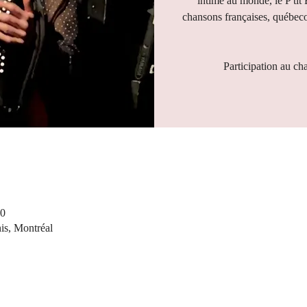
intime au monde, le P'tit
chansons françaises, québeco
Participation au ch
00
nis, Montréal