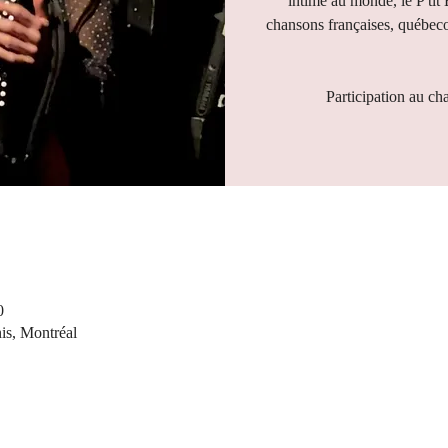
intime au monde, le P'tit
chansons françaises, québeco
Participation au ch
0
nis, Montréal