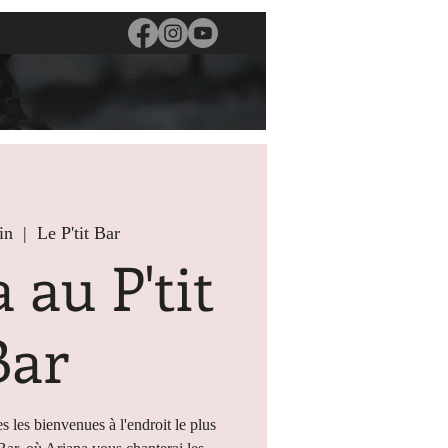
in
  |  
Le P'tit Bar
 au P'tit
Bar
s les bienvenues à l'endroit le plus