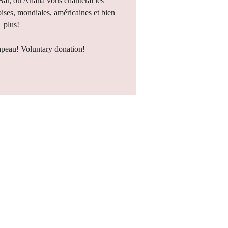
 Bar, où Ariana vous chanterai les
ises, mondiales, américaines et bien
plus!
apeau! Voluntary donation!