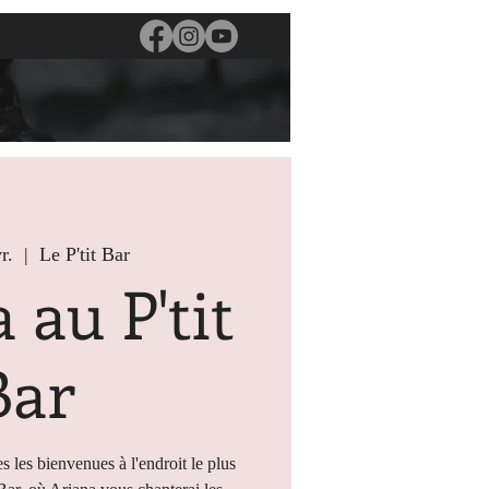
r.
  |  
Le P'tit Bar
 au P'tit
Bar
s les bienvenues à l'endroit le plus