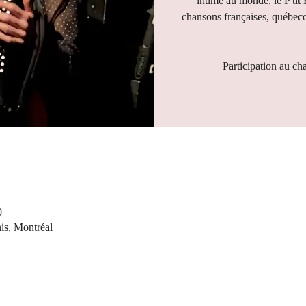
intime au monde, le P'tit
chansons françaises, québeco
Participation au ch
0
nis, Montréal