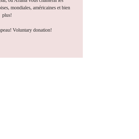
 Bar, où Ariana vous chanterai les
ises, mondiales, américaines et bien
plus!
apeau! Voluntary donation!