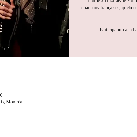
intime au monde, le P'tit
chansons françaises, québeco
Participation au ch
00
nis, Montréal