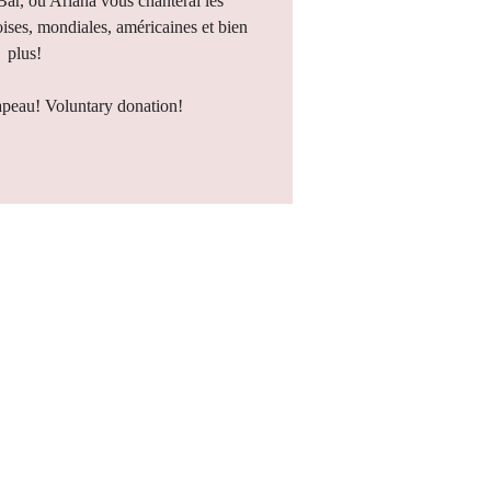
 Bar, où Ariana vous chanterai les
ises, mondiales, américaines et bien
plus!
apeau! Voluntary donation!