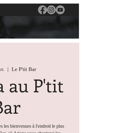
vr.
  |  
Le P'tit Bar
 au P'tit
Bar
s les bienvenues à l'endroit le plus