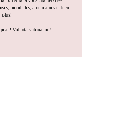
 Bar, où Ariana vous chanterai les
ises, mondiales, américaines et bien
plus!
apeau! Voluntary donation!