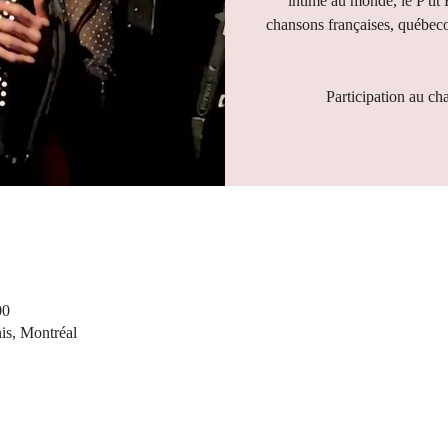
intime au monde, le P'tit
chansons françaises, québeco
Participation au ch
00
nis, Montréal