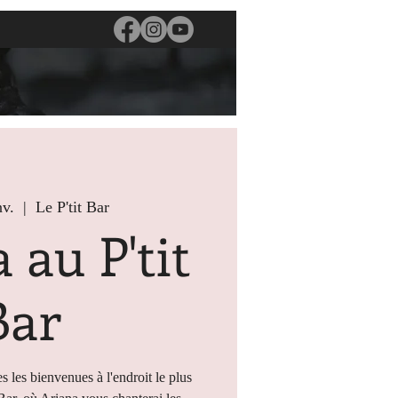
nv.
  |  
Le P'tit Bar
 au P'tit
Bar
s les bienvenues à l'endroit le plus