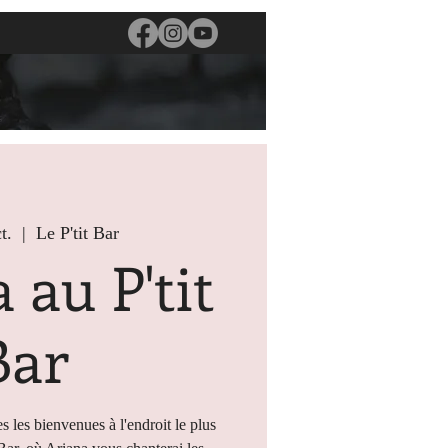
t.
  |  
Le P'tit Bar
 au P'tit
Bar
s les bienvenues à l'endroit le plus