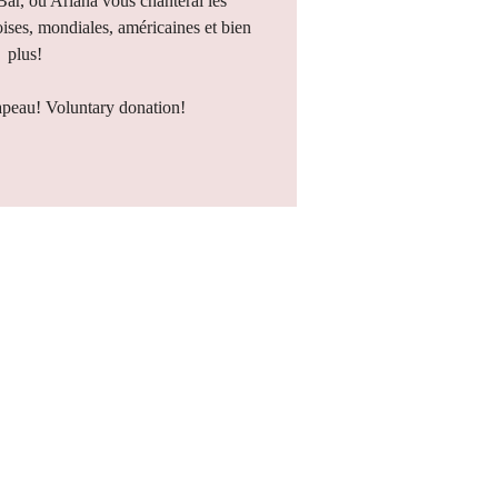
 Bar, où Ariana vous chanterai les
ises, mondiales, américaines et bien
plus!
apeau! Voluntary donation!