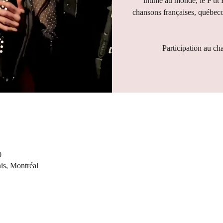
intime au monde, le P'tit
chansons françaises, québeco
Participation au ch
0
nis, Montréal