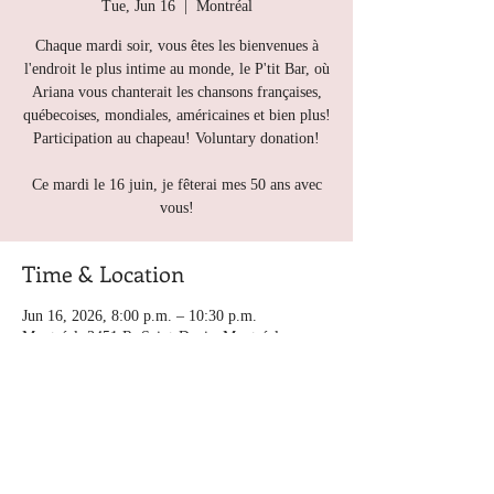
Tue, Jun 16
  |  
Montréal
Chaque mardi soir, vous êtes les bienvenues à
l'endroit le plus intime au monde, le P'tit Bar, où
Ariana vous chanterait les chansons françaises,
québecoises, mondiales, américaines et bien plus!
Participation au chapeau! Voluntary donation!
Ce mardi le 16 juin, je fêterai mes 50 ans avec
vous!
Time & Location
Jun 16, 2026, 8:00 p.m. – 10:30 p.m.
Montréal, 3451 R. Saint-Denis, Montréal
Other dates
Tue, Aug 11, 8:00 p.m.
Tue, Aug 18, 8:00 p.m.
Tue, Aug 25, 8:00 p.m.
View all 5 dates